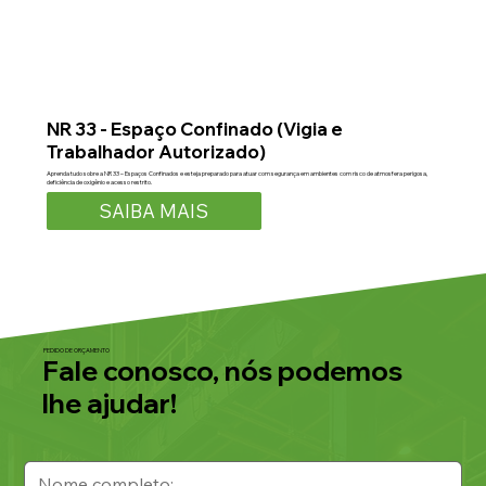
NR 33 - Espaço Confinado (Vigia e
Trabalhador Autorizado)
Aprenda tudo sobre a NR 33 – Espaços Confinados e esteja preparado para atuar com segurança em ambientes com risco de atmosfera perigosa,
deficiência de oxigênio e acesso restrito.
SAIBA MAIS
PEDIDO DE ORÇAMENTO
Fale conosco, nós podemos
lhe ajudar!