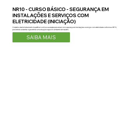
NR10 - CURSO BÁSICO - SEGURANÇA EM
INSTALAÇÕES E SERVIÇOS COM
ELETRICIDADE (INICIAÇÃO)
O objetivo deste treinamento é qualificar você ou sua equipe para atuar com segurança em instalações e serviços com eletricidade conforme a NR 10,
prevenindo acidentes e garantindo uma atuação segura no ambiente de trabalho.
SAIBA MAIS