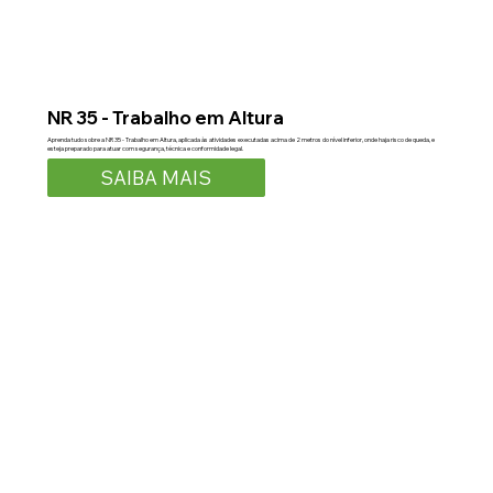
NR 35 - Trabalho em Altura
Aprenda tudo sobre a NR 35 - Trabalho em Altura, aplicada às atividades executadas acima de 2 metros do nível inferior, onde haja risco de queda, e
esteja preparado para atuar com segurança, técnica e conformidade legal.
SAIBA MAIS