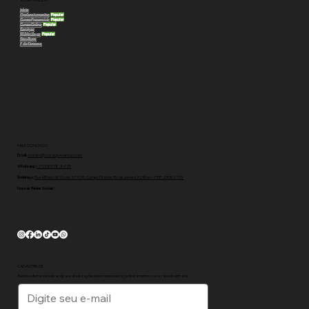
VEJA TAMBÉM
Início
Credenciamentos
Popular
Cursos Presenciais
Popular
Cursos Online
Popular
Serviços
Matrícule-se
Popular
Sou Aluno
Fale Conosco
FALE CONOSCO
Email:
contato@cursosprevencao.com
Whatsapp:
(21) 98528-8425
Endereço:
Rua Alfredo de Morais, Nº 524, Campo Grande, Rio de Janeiro, RJ, Brasil - CEP: 23080-100.
Nossas Redes Sociais:
CADASTRE-SE
Receba ofertas exclusivas, dicas e atualizações sobre nossos serviços diretamente na sua caixa de entrada.