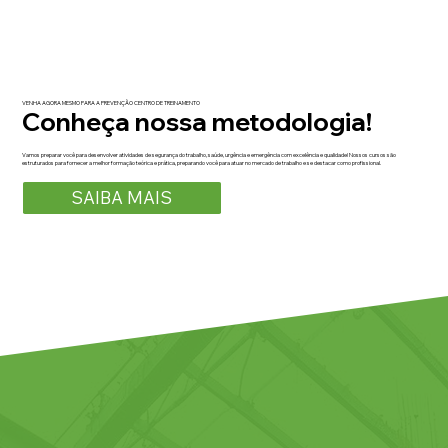
VENHA AGORA MESMO PARA A PREVENÇÃO CENTRO DE TREINAMENTO
Conheça nossa metodologia!
Vamos preparar você para desenvolver atividades de segurança do trabalho, saúde, urgência e emergência com excelência e qualidade! Nossos cursos são
estruturados para fornecer a melhor formação teórica e prática, preparando você para atuar no mercado de trabalho e se destacar como profissional.
SAIBA MAIS