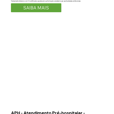
Treinamento intensivo com 10 certificados que elevam sua formação e ampliam suas oportunidades profissionais.
SAIBA MAIS
APH - Atendimento Pré-hospitalar -