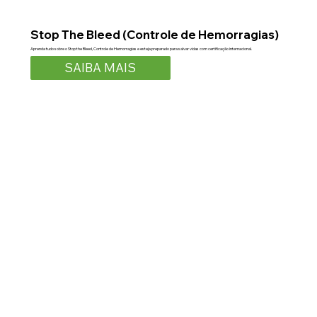
Stop The Bleed (Controle de Hemorragias)
Aprenda tudo sobre o Stop the Bleed, Controle de Hemorragias e esteja preparado para salvar vidas com certificação internacional.
SAIBA MAIS