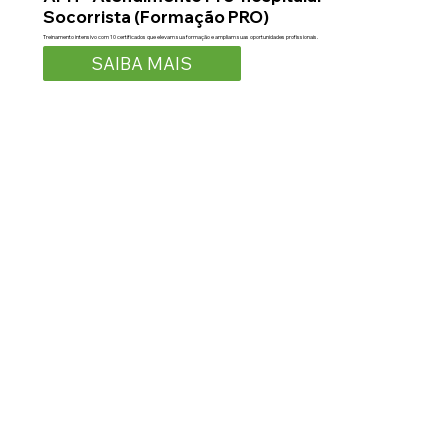
Socorrista (Formação PRO)
Treinamento intensivo com 10 certificados que elevam sua formação e ampliam suas oportunidades profissionais.
SAIBA MAIS