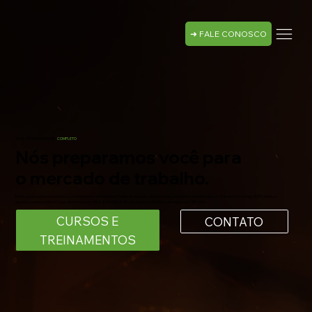
➜ FALE CONOSCO
SEJA UM PROFISSIONAL
COMPLETO
Nós preparamos você para
o mercado de trabalho.
Matricule-se agora e conquiste sua independência financeira. Todos os nossos cursos são reconhecidos pelo Ministério do Trabalho e Emprego (MTE) e nossa
escola é credenciada no Corpo de Bombeiros Militar do Estado do Rio de Janeiro (CBMERJ), sob registro Nº 05-085.
CURSOS E
CONTATO
TREINAMENTOS